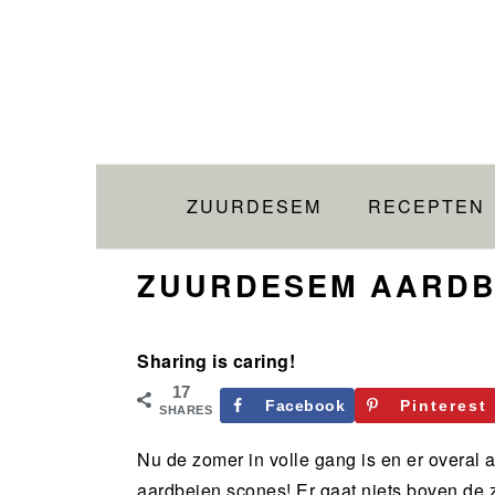
Skip
Skip
Skip
Skip
to
to
to
to
primary
main
primary
footer
navigation
content
sidebar
ZUURDESEM
RECEPTEN
ZUURDESEM AARDB
Sharing is caring!
17
Facebook
Pinterest
SHARES
Nu de zomer in volle gang is en er overal a
aardbeien scones! Er gaat niets boven de 