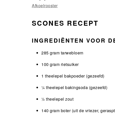
Afkoelrooster
SCONES RECEPT
INGREDIËNTEN VOOR D
285 gram tarwebloem
100 gram rietsuiker
1 theelepel bakpoeder (gezeefd)
¼ theelepel bakingsoda (gezeefd)
½ theelepel zout
140 gram boter (uit de vriezer, geraspt