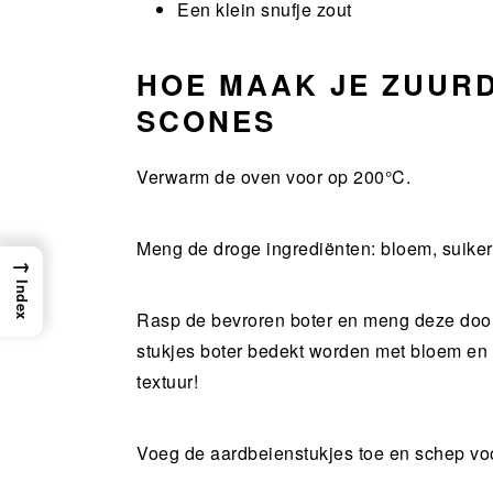
Een klein snufje zout
HOE MAAK JE ZUUR
SCONES
Verwarm de oven voor op 200°C.
Meng de droge ingrediënten: bloem, suiker
→
Index
Rasp de bevroren boter en meng deze door
stukjes boter bedekt worden met bloem en ve
textuur!
Voeg de aardbeienstukjes toe en schep voo