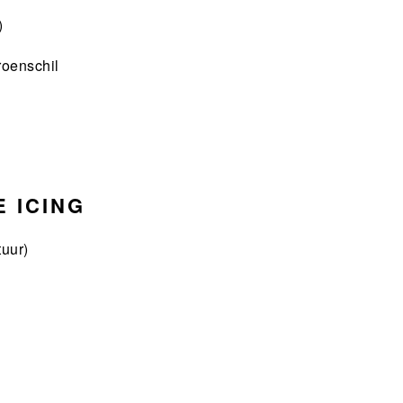
)
roenschil
 ICING
uur)