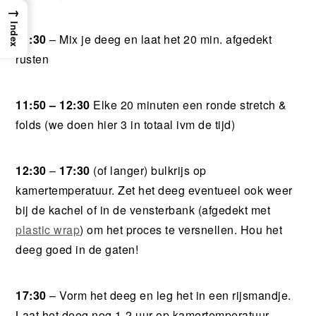
→
Index
11:30
– Mix je deeg en laat het 20 min. afgedekt
rusten
11:50 – 12:30
Elke 20 minuten een ronde stretch &
folds (we doen hier 3 in totaal ivm de tijd)
12:30
–
17:30
(of langer) bulkrijs op
kamertemperatuur. Zet het deeg eventueel ook weer
bij de kachel of in de vensterbank (afgedekt met
plastic wrap
) om het proces te versnellen. Hou het
deeg goed in de gaten!
17:30
– Vorm het deeg en leg het in een rijsmandje.
Laat het deeg nog 1-2 uur op kamertemperatuur