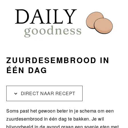
Skip
Skip
Skip
Skip
to
to
to
to
primary
main
primary
footer
navigation
content
sidebar
ZUURDESEMBROOD IN
ÉÉN DAG
DIRECT NAAR RECEPT
Soms past het gewoon beter in je schema om een
zuurdesembrood in één dag te bakken. Je wil
bijvoorbeeld in de avond graag een soepje eten met